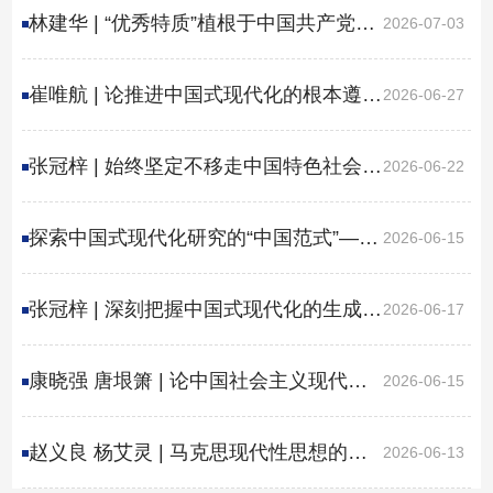
现代化范式
林建华 | “优秀特质”植根于中国共产党的
2026-07-03
根本性质中
崔唯航 | 论推进中国式现代化的根本遵循
2026-06-27
——学习习近平总书记关于中国式现代
张冠梓 | 始终坚定不移走中国特色社会主
2026-06-22
化的重要论述
义这条人间正道
探索中国式现代化研究的“中国范式”——
2026-06-15
全国政协委员张冠梓谈《中国范式：中
张冠梓 | 深刻把握中国式现代化的生成逻
2026-06-17
国式现代化自主知识...
辑
康晓强 唐垠箫 | 论中国社会主义现代化
2026-06-15
发展的“阶梯式”特征
赵义良 杨艾灵 | 马克思现代性思想的变
2026-06-13