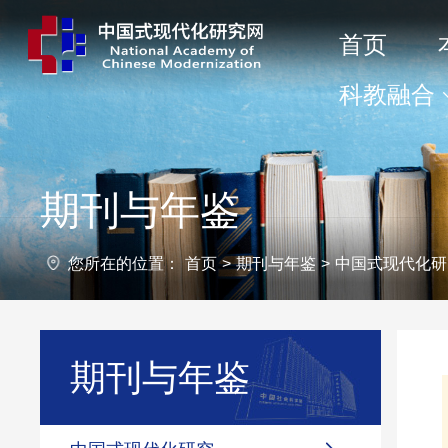
首页
科教融合
期刊与年鉴
您所在的位置：
首页
>
期刊与年鉴
>
中国式现代化研
期刊与年鉴