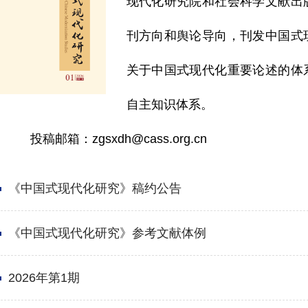
现代化研究院和社会科学文献出
刊方向和舆论导向，刊发中国式
关于中国式现代化重要论述的体
自主知识体系。
投稿邮箱：zgsxdh@cass.org.cn
《中国式现代化研究》稿约公告
《中国式现代化研究》参考文献体例
2026年第1期