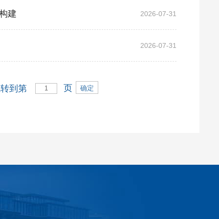
系构建
2026-07-31
2026-07-31
页
跳转到第